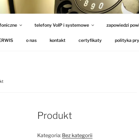
– CENTRALE I TELEF
efoniczne
telefony VoIP i systemowe
zapowiedzi pow
telefonu, instalatora czy serwisu – dobrze trafiłeś
ERWIS
o nas
kontakt
certyfikaty
polityka pr
kt
Produkt
Kategoria:
Bez kategorii