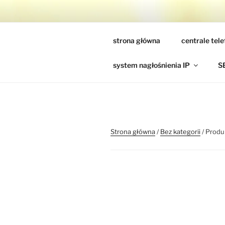
Przejdź
do
CEZARTEL 
treści
strona główna
centrale tel
szukasz centrali telefonicznej, 
system nagłośnienia IP
S
Strona główna
/
Bez kategorii
/ Produ