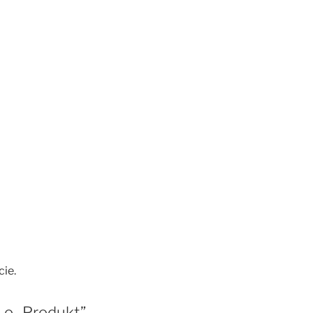
cie.
 o „Produkt”