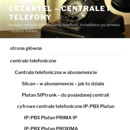
Przejdź
CEZARTEL – CENTRALE I
do
TELEFONY
treści
szukasz centrali telefonicznej, telefonu, instalatora czy serwisu
– dobrze trafiłeś
strona główna
centrale telefoniczne
Centrala telefoniczna w abonamencie
Slican – w abonamencie – jak to działa
Platan SIPtrunk – do posiadanej centrali
cyfrowe centrale telefoniczne IP-PBX Platan
IP-PBX Platan PRIMA IP
IP-PBX Platan PROXIMA