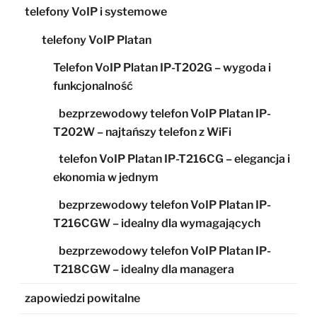
telefony VoIP i systemowe
telefony VoIP Platan
Telefon VoIP Platan IP-T202G – wygoda i
funkcjonalność
bezprzewodowy telefon VoIP Platan IP-
T202W – najtańszy telefon z WiFi
telefon VoIP Platan IP-T216CG – elegancja i
ekonomia w jednym
bezprzewodowy telefon VoIP Platan IP-
T216CGW – idealny dla wymagających
bezprzewodowy telefon VoIP Platan IP-
T218CGW – idealny dla managera
zapowiedzi powitalne