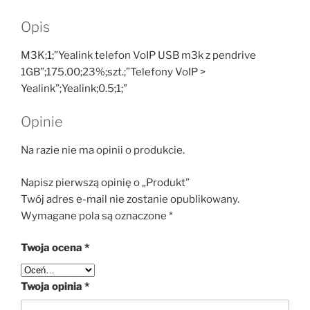
Opis
M3K;1;”Yealink telefon VoIP USB m3k z pendrive
1GB”;175.00;23%;szt.;”Telefony VoIP >
Yealink”;Yealink;0.5;1;”
Opinie
Na razie nie ma opinii o produkcie.
Napisz pierwszą opinię o „Produkt”
Twój adres e-mail nie zostanie opublikowany.
Wymagane pola są oznaczone
*
Twoja ocena
*
Twoja opinia
*