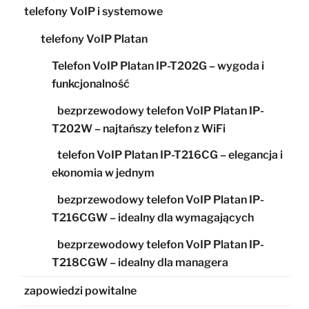
telefony VoIP i systemowe
telefony VoIP Platan
Telefon VoIP Platan IP-T202G – wygoda i
funkcjonalność
bezprzewodowy telefon VoIP Platan IP-
T202W – najtańszy telefon z WiFi
telefon VoIP Platan IP-T216CG – elegancja i
ekonomia w jednym
bezprzewodowy telefon VoIP Platan IP-
T216CGW – idealny dla wymagających
bezprzewodowy telefon VoIP Platan IP-
T218CGW – idealny dla managera
zapowiedzi powitalne