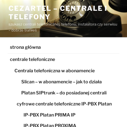
Przejdź
CEZARTEL – CENTRALE I
do
TELEFONY
treści
szukasz centrali telefonicznej, telefonu, instalatora czy serwisu
– dobrze trafiłeś
strona główna
centrale telefoniczne
Centrala telefoniczna w abonamencie
Slican – w abonamencie – jak to działa
Platan SIPtrunk – do posiadanej centrali
cyfrowe centrale telefoniczne IP-PBX Platan
IP-PBX Platan PRIMA IP
IP-PBX Platan PROXIMA