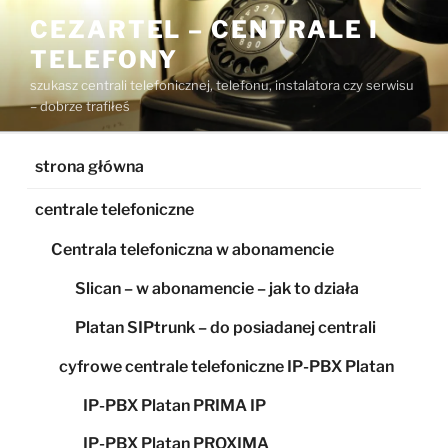
Przejdź
CEZARTEL – CENTRALE I
do
TELEFONY
treści
szukasz centrali telefonicznej, telefonu, instalatora czy serwisu
– dobrze trafiłeś
strona główna
centrale telefoniczne
Centrala telefoniczna w abonamencie
Slican – w abonamencie – jak to działa
Platan SIPtrunk – do posiadanej centrali
cyfrowe centrale telefoniczne IP-PBX Platan
IP-PBX Platan PRIMA IP
IP-PBX Platan PROXIMA